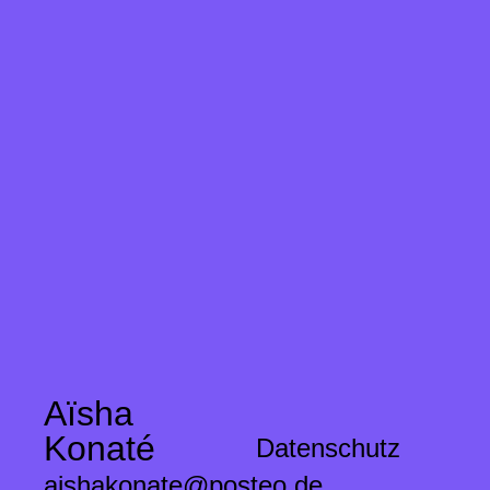
Aïsha
Konaté
Datenschutz
aishakonate@posteo.de